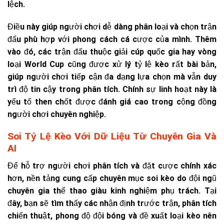
lệch.
Điều này giúp người chơi dễ dàng phân loại và chọn trận
đấu phù hợp với phong cách cá cược của mình. Thêm
vào đó, các trận đấu thuộc giải cúp quốc gia hay vòng
loại World Cup cũng được xử lý tỷ lệ kèo rất bài bản,
giúp người chơi tiếp cận đa dạng lựa chọn mà vẫn duy
trì độ tin cậy trong phân tích. Chính sự linh hoạt này là
yếu tố then chốt được đánh giá cao trong cộng đồng
người chơi chuyên nghiệp.
Soi Tỷ Lệ Kèo Với Dữ Liệu Từ Chuyên Gia Và
AI
Để hỗ trợ người chơi phân tích và đặt cược chính xác
hơn, nền tảng cung cấp chuyên mục soi kèo do đội ngũ
chuyên gia thể thao giàu kinh nghiệm phụ trách. Tại
đây, bạn sẽ tìm thấy các nhận định trước trận, phân tích
chiến thuật, phong độ đội bóng và đề xuất loại kèo nên