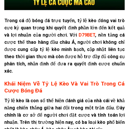
Trong cá độ bóng đá trực tuyến, tỷ lệ kèo đóng vai trò
cực kỳ quan trọng khi quyết định phần lớn đến kết quả
và lợi nhuận của người chơi. Với
D79BET
, nền tảng cá
cược thể thao hàng đầu châu Á, người chơi không chỉ
được cung cấp tỷ lệ kèo minh bạch, cập nhật liên tục
theo thời gian thực mà còn được hỗ trợ đầy đủ công cụ
phân tích, nhận định để đưa ra quyết định cược chuẩn
xác.
Khái Niệm Về Tỷ Lệ Kèo Và Vai Trò Trong Cá
Cược Bóng Đá
Tỷ lệ kèo là con số thể hiện đánh giá của nhà cái về khả
năng chiến thắng giữa hai đội trong một trận đấu. Đây
chính là cơ sở để người chơi đặt cược và tính toán lợi
nhuận. Trên thị trường hiện nay, có ba loại kèo phổ biến