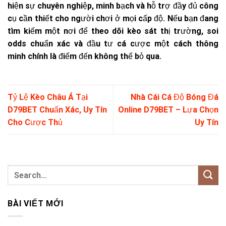
hiện sự chuyên nghiệp, minh bạch và hỗ trợ đầy đủ công
cụ cần thiết cho người chơi ở mọi cấp độ. Nếu bạn đang
tìm kiếm một nơi để theo dõi kèo sát thị trường, soi
odds chuẩn xác và đầu tư cá cược một cách thông
minh chính là điểm đến không thể bỏ qua.
Tỷ Lệ Kèo Châu Á Tại
Nhà Cái Cá Độ Bóng Đá
D79BET Chuẩn Xác, Uy Tín
Online D79BET – Lựa Chọn
Cho Cược Thủ
Uy Tín
BÀI VIẾT MỚI