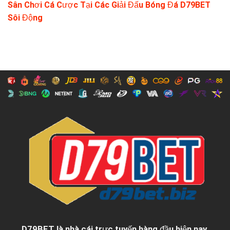
Sân Chơi Cá Cược Tại Các Giải Đấu Bóng Đá D79BET
Sôi Động
D79BET
là nhà cái trực tuyến hàng đầu hiện nay,