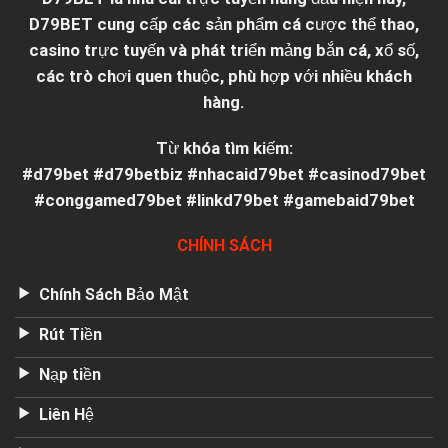
D79BET
cung cấp các sản phẩm cá cược thể thao,
casino trực tuyến và phát triển mảng bắn cá, xổ số,
các trò chơi quen thuộc, phù hợp với nhiều khách
hàng.
Từ khóa tìm kiếm:
#d79bet #d79betbiz #nhacaid79bet #casinod79bet
#conggamed79bet #linkd79bet #gamebaid79bet
CHÍNH SÁCH
Chính Sách Bảo Mật
Rút Tiền
Nạp tiền
Liên Hệ