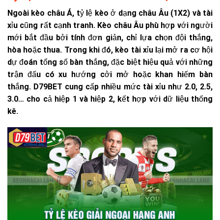
Ngoài kèo châu Á, tỷ lệ kèo ở dạng châu Âu (1X2) và tài
xỉu cũng rất cạnh tranh. Kèo châu Âu phù hợp với người
mới bắt đầu bởi tính đơn giản, chỉ lựa chọn đội thắng,
hòa hoặc thua. Trong khi đó, kèo tài xỉu lại mở ra cơ hội
dự đoán tổng số bàn thắng, đặc biệt hiệu quả với những
trận đấu có xu hướng cởi mở hoặc khan hiếm bàn
thắng. D79BET cung cấp nhiều mức tài xỉu như 2.0, 2.5,
3.0… cho cả hiệp 1 và hiệp 2, kết hợp với dữ liệu thống
kê.