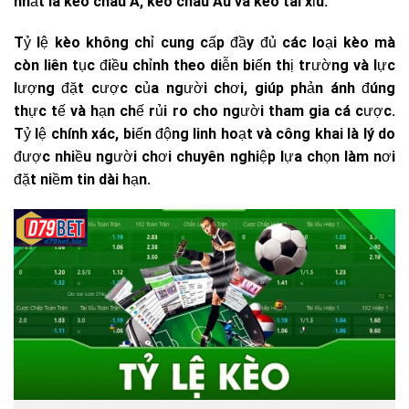
nhất là kèo châu Á, kèo châu Âu và kèo tài xỉu.
Tỷ lệ kèo không chỉ cung cấp đầy đủ các loại kèo mà
còn liên tục điều chỉnh theo diễn biến thị trường và lực
lượng đặt cược của người chơi, giúp phản ánh đúng
thực tế và hạn chế rủi ro cho người tham gia cá cược.
Tỷ lệ chính xác, biến động linh hoạt và công khai là lý do
được nhiều người chơi chuyên nghiệp lựa chọn làm nơi
đặt niềm tin dài hạn.