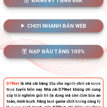
ĐĂNG KÝ TẶNG 88K
CHƠI NHANH BẢN WEB
NẠP ĐẦU TẶNG 100%
D79bet
là nhà cái hàng đầu cho người chơi cá cược
trực tuyến hiện nay. Nhà cái D79bet không chỉ cung
cấp trải nghiệm giải trí đa dạng mà còn đảm bảo an
toàn, minh bạch. Hàng loạt game chất lượng cùng tỷ