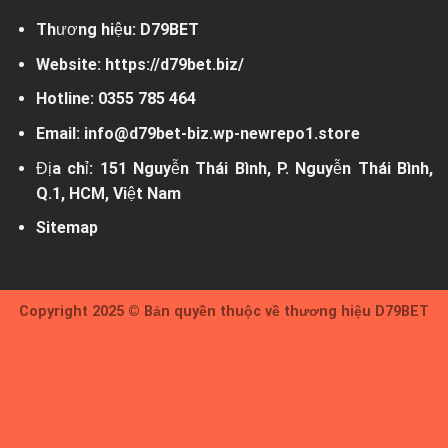
Casino trực tuyến đỉnh cao
Thương hiệu:
D79BET
Khu vực casino trực tuyến tại
D79bet
đưa người
Website:
https://d79bet.biz/
chơi vào thế giới sòng bài quốc tế đỉnh cao. Với sự
góp mặt của các nhà cung cấp game hàng đầu như
Hotline: 0355 785 464
Evolution, AE Sexy, Dream Gaming,… bạn có thể
Email:
info@d79bet-biz.wp-newrepo1.store
tham gia chơi baccarat, blackjack, roulette, sicbo,
Địa chỉ: 151 Nguyễn Thái Bình, P. Nguyễn Thái Bình,
tài xỉu cùng các dealer thật được phát sóng trực
Q.1, HCM, Việt Nam
tiếp. Điểm nổi bật của nhà cái là hình ảnh HD sắc nét,
âm thanh sống động, không gian sòng bài chân thực
Sitemap
như thật. Giao diện dễ thao tác, tương thích cả PC
và smartphone giúp bạn chơi mọi lúc mọi nơi. Hệ
thống tính điểm, chia bài công khai minh bạch, cam
Copyright 2025 ©
Bản quyền thuộc về thương hiệu D79BET
kết không can thiệp kết quả tạo sự công bằng tuyệt
đối cho mọi thành viên.
Game slot và nổ hũ đổi thưởng chỉ có tại D79bet
Slot game là thế mạnh vượt trội của
D79bet
với
hàng trăm tựa game hấp dẫn đến từ các nhà phát