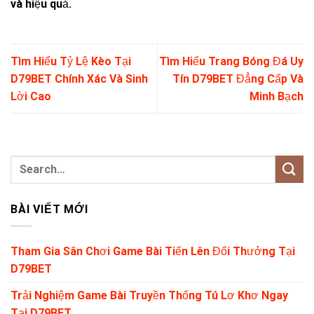
và hiệu quả.
Tìm Hiểu Tỷ Lệ Kèo Tại
Tìm Hiểu Trang Bóng Đá Uy
D79BET Chính Xác Và Sinh
Tín D79BET Đẳng Cấp Và
Lời Cao
Minh Bạch
BÀI VIẾT MỚI
Tham Gia Sân Chơi Game Bài Tiến Lên Đổi Thưởng Tại
D79BET
Trải Nghiệm Game Bài Truyền Thống Tú Lơ Khơ Ngay
Tại D79BET