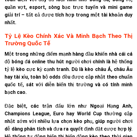
quần vợt, esport, sòng bạc trực tuyến và mini game
giải trí – tất cả được tích hợp trong một tài khoản duy
nhất.
Tỷ Lệ Kèo Chính Xác Và Minh Bạch Theo Thị
Trường Quốc Tế
Một trong những điểm mạnh hàng đầu khiến nhà cái cá
độ bóng đá online thu hút người chơi chính là hệ thống
tỷ lệ kèo cực kỳ cạnh tranh. Dù là kèo châu Á, châu Âu
hay tài xỉu, toàn bộ odds đều được cập nhật theo chuẩn
quốc tế, sát với diễn biến thị trường và có tính minh
bạch cao.
Đặc biệt, các trận đấu lớn như Ngoại Hạng Anh,
Champions League, Euro hay World Cup thường cập
nhật sớm với nhiều lựa chọn kèo phụ, giúp người chơi
dễ dàng phân tích và đưa ra quyết định đặt cược hợp lý.
Hệ thống tự động hiển thị biến động kèo theo thời gian