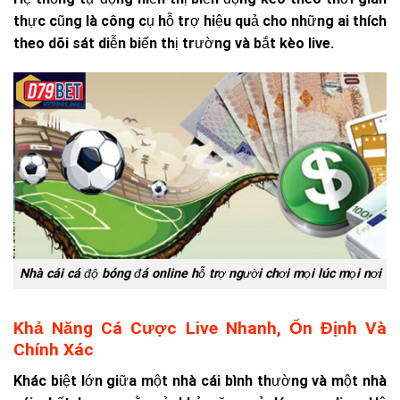
thực cũng là công cụ hỗ trợ hiệu quả cho những ai thích
theo dõi sát diễn biến thị trường và bắt kèo live.
Nhà cái cá độ bóng đá online hỗ trợ người chơi mọi lúc mọi nơi
Khả Năng Cá Cược Live Nhanh, Ổn Định Và
Chính Xác
Khác biệt lớn giữa một nhà cái bình thường và một nhà