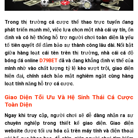
Trong thị trường cá cược thể thao trực tuyến đang
phát triển mạnh mẽ, việc lựa chọn một nhà cái uy tín, ổn
định và có hệ thống hỗ trợ người chơi toàn diện là yếu
tố tiên quyết để đảm bảo sự thành công lâu dài. Nổi bật
giữa hàng loạt cái tên trên thị trường, nhà cái cá độ
bóng đá online
D79BET
đã và đang khẳng định vị thế của
mình nhờ vào chất lượng tỷ lệ kèo vượt trội, giao diện
hiện đại, chính sách bảo mật nghiêm ngặt cùng hàng
loạt tính năng hỗ trợ cá cược.
Giao Diện Tối Ưu Và Hệ Sinh Thái Cá Cược
Toàn Diện
Ngay khi truy cập, người chơi sẽ dễ dàng nhận ra sự
chuyên nghiệp trong thiết kế giao diện. Giao diện
website được tối ưu hóa cả trên máy tính và điện thoại