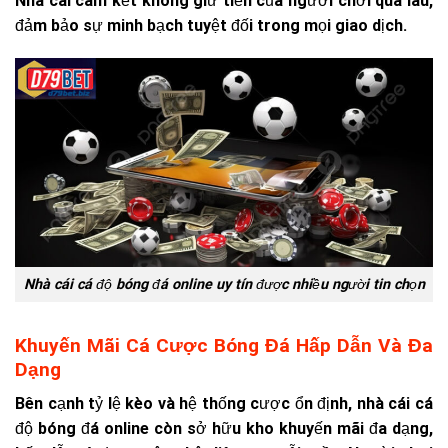
Nhà cái cam kết không giữ tiền của người chơi quá lâu,
đảm bảo sự minh bạch tuyệt đối trong mọi giao dịch.
Nhà cái cá độ bóng đá online uy tín được nhiều người tin chọn
Khuyến Mãi Cá Cược Bóng Đá Hấp Dẫn Và Đa
Dạng
Bên cạnh tỷ lệ kèo và hệ thống cược ổn định, nhà cái cá
độ bóng đá online còn sở hữu kho khuyến mãi đa dạng,