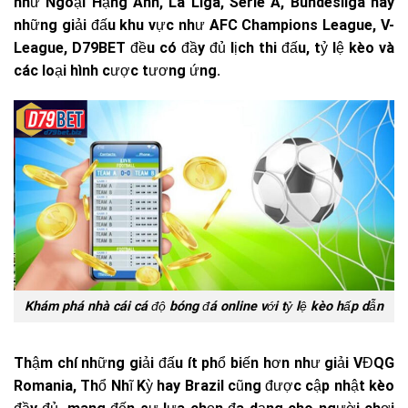
như Ngoại Hạng Anh, La Liga, Serie A, Bundesliga hay
những giải đấu khu vực như AFC Champions League, V-
League, D79BET đều có đầy đủ lịch thi đấu, tỷ lệ kèo và
các loại hình cược tương ứng.
Khám phá nhà cái cá độ bóng đá online với tỷ lệ kèo hấp dẫn
Thậm chí những giải đấu ít phổ biến hơn như giải VĐQG
Romania, Thổ Nhĩ Kỳ hay Brazil cũng được cập nhật kèo