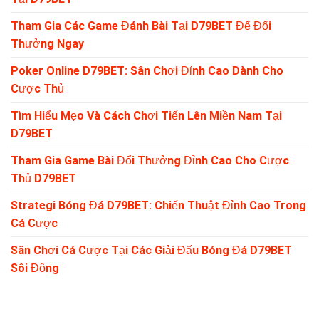
Tham Gia Các Game Đánh Bài Tại D79BET Để Đổi
Thưởng Ngay
Poker Online D79BET: Sân Chơi Đỉnh Cao Dành Cho
Cược Thủ
Tìm Hiểu Mẹo Và Cách Chơi Tiến Lên Miền Nam Tại
D79BET
Tham Gia Game Bài Đổi Thưởng Đỉnh Cao Cho Cược
Thủ D79BET
Strategi Bóng Đá D79BET: Chiến Thuật Đỉnh Cao Trong
Cá Cược
Sân Chơi Cá Cược Tại Các Giải Đấu Bóng Đá D79BET
Sôi Động