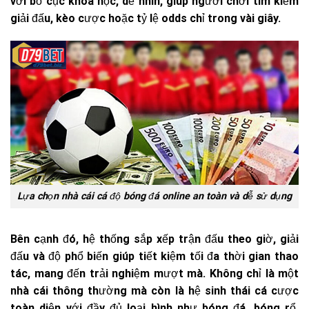
với bố cục khoa học, dễ nhìn, giúp người chơi tìm kiếm
giải đấu, kèo cược hoặc tỷ lệ odds chỉ trong vài giây.
Lựa chọn nhà cái cá độ bóng đá online an toàn và dễ sử dụng
Bên cạnh đó, hệ thống sắp xếp trận đấu theo giờ, giải
đấu và độ phổ biến giúp tiết kiệm tối đa thời gian thao
tác, mang đến trải nghiệm mượt mà. Không chỉ là một
nhà cái thông thường mà còn là hệ sinh thái cá cược
toàn diện với đầy đủ loại hình như bóng đá, bóng rổ,