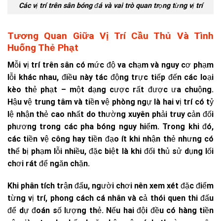
Các vị trí trên sân bóng đá và vai trò quan trọng từng vị trí
Tương Quan Giữa Vị Trí Cầu Thủ Và Tình
Huống Thẻ Phạt
Mỗi vị trí trên sân có mức độ va chạm và nguy cơ phạm
lỗi khác nhau, điều này tác động trực tiếp đến các loại
kèo thẻ phạt – một dạng cược rất được ưa chuộng.
Hậu vệ trung tâm và tiền vệ phòng ngự là hai vị trí có tỷ
lệ nhận thẻ cao nhất do thường xuyên phải truy cản đối
phương trong các pha bóng nguy hiểm. Trong khi đó,
các tiền vệ công hay tiền đạo ít khi nhận thẻ nhưng có
thể bị phạm lỗi nhiều, đặc biệt là khi đối thủ sử dụng lối
chơi rát để ngăn chặn.
Khi phân tích trận đấu, người chơi nên xem xét đặc điểm
từng vị trí, phong cách cá nhân và cả thói quen thi đấu
để dự đoán số lượng thẻ. Nếu hai đội đều có hàng tiền