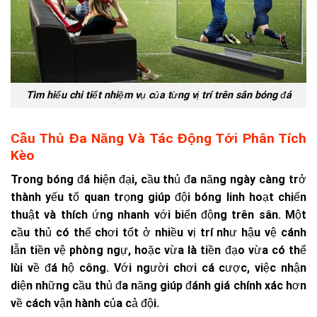
Tìm hiểu chi tiết nhiệm vụ của từng vị trí trên sân bóng đá
Cầu Thủ Đa Năng Và Tác Động Tới Phân Tích
Kèo
Trong bóng đá hiện đại, cầu thủ đa năng ngày càng trở
thành yếu tố quan trọng giúp đội bóng linh hoạt chiến
thuật và thích ứng nhanh với biến động trên sân. Một
cầu thủ có thể chơi tốt ở nhiều vị trí như hậu vệ cánh
lẫn tiền vệ phòng ngự, hoặc vừa là tiền đạo vừa có thể
lùi về đá hộ công. Với người chơi cá cược, việc nhận
diện những cầu thủ đa năng giúp đánh giá chính xác hơn
về cách vận hành của cả đội.