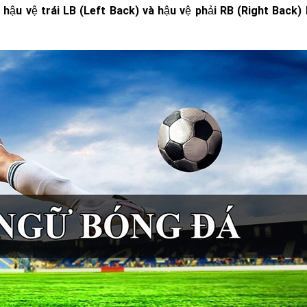
ậu vệ trái LB (Left Back) và hậu vệ phải RB (Right Back) 