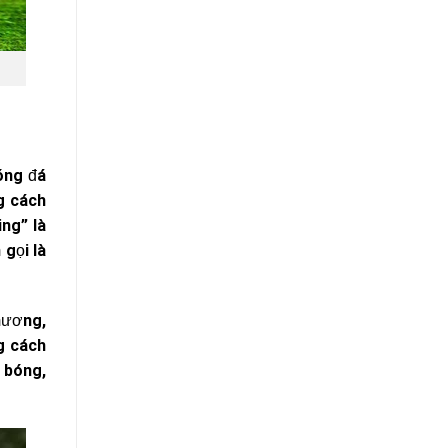
óng đá
g cách
ng” là
gọi là
hương,
g cách
 bóng,