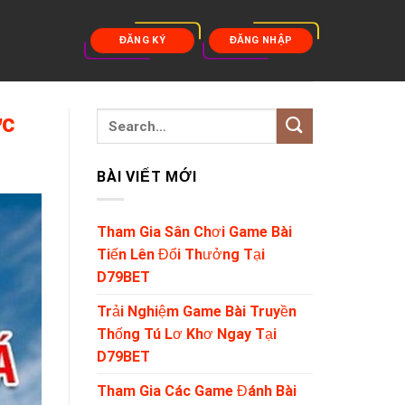
ĐĂNG KÝ
ĐĂNG NHẬP
ợc
BÀI VIẾT MỚI
Tham Gia Sân Chơi Game Bài
Tiến Lên Đổi Thưởng Tại
D79BET
Trải Nghiệm Game Bài Truyền
Thống Tú Lơ Khơ Ngay Tại
D79BET
Tham Gia Các Game Đánh Bài