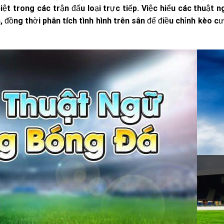
iệt trong các trận đấu loại trực tiếp. Việc hiểu các thuật 
 đồng thời phân tích tình hình trên sân để điều chỉnh kèo c