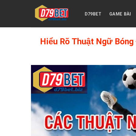
Chuyển
đến
D79BET
GAME BÀI
nội
dung
Hiểu Rõ Thuật Ngữ Bóng