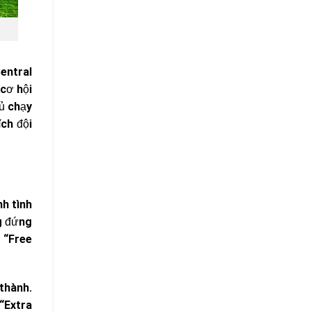
entral
 cơ hội
hủ chạy
ích đội
nh tình
ng đứng
g “Free
 thành.
 “Extra