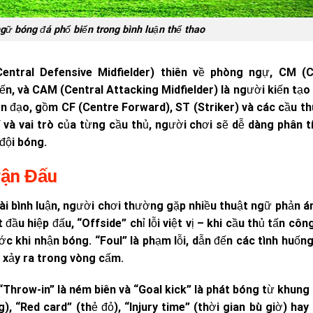
gữ bóng đá phổ biến trong bình luận thể thao
entral Defensive Midfielder) thiên về phòng ngự, CM (C
ến, và CAM (Central Attacking Midfielder) là người kiến tạo
iền đạo, gồm CF (Centre Forward), ST (Striker) và các cầu t
í và vai trò của từng cầu thủ, người chơi sẽ dễ dàng phân t
đội bóng.
rận Đấu
bài bình luận, người chơi thường gặp nhiều thuật ngữ phản á
 đầu hiệp đấu, “Offside” chỉ lỗi việt vị – khi cầu thủ tấn cô
c khi nhận bóng. “Foul” là phạm lỗi, dẫn đến các tình huốn
u xảy ra trong vòng cấm.
“Throw-in” là ném biên và “Goal kick” là phát bóng từ khung
, “Red card” (thẻ đỏ), “Injury time” (thời gian bù giờ) hay