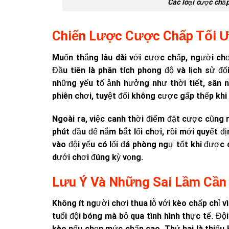
Các loại cược chấ
Chiến Lược Cược Chấp Tối 
Muốn thắng lâu dài với cược chấp, người ch
Đầu tiên là phân tích phong độ và lịch sử đối
những yếu tố ảnh hưởng như thời tiết, sân nh
phiên chơi, tuyệt đối không cược gấp thếp khi
Ngoài ra, việc canh thời điểm đặt cược cũng r
phút đầu để nắm bắt lối chơi, rồi mới quyết 
vào đội yếu có lối đá phòng ngự tốt khi được
dưới chơi đúng kỳ vọng.
Lưu Ý Và Những Sai Lầm Cần
Không ít người chơi thua lỗ với kèo chấp chỉ 
tuổi đội bóng mà bỏ qua tình hình thực tế. Đ
kèo nếu chọn mức chấp cao. Thứ hai là thiếu 