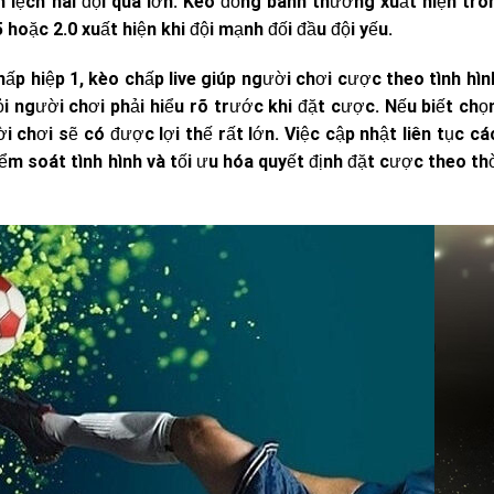
h lệch hai đội quá lớn. Kèo đồng banh thường xuất hiện tro
 hoặc 2.0 xuất hiện khi đội mạnh đối đầu đội yếu.
ấp hiệp 1, kèo chấp live giúp người chơi cược theo tình hìn
ỏi người chơi phải hiểu rõ trước khi đặt cược. Nếu biết chọ
chơi sẽ có được lợi thế rất lớn. Việc cập nhật liên tục các
ểm soát tình hình và tối ưu hóa quyết định đặt cược theo th