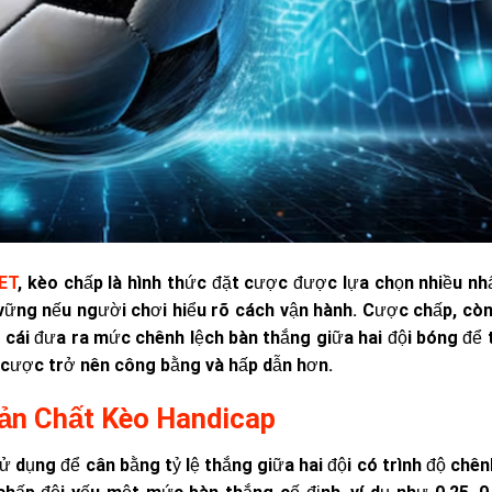
ET
, kèo chấp là hình thức đặt cược được lựa chọn nhiều nh
 vững nếu người chơi hiểu rõ cách vận hành. Cược chấp, còn
à cái đưa ra mức chênh lệch bàn thắng giữa hai đội bóng để 
t cược trở nên công bằng và hấp dẫn hơn.
ản Chất Kèo Handicap
 dụng để cân bằng tỷ lệ thắng giữa hai đội có trình độ chên