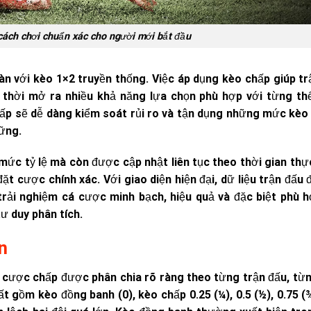
 cách chơi chuẩn xác cho người mới bắt đầu
àn với kèo 1×2 truyền thống. Việc áp dụng kèo chấp giúp tr
thời mở ra nhiều khả năng lựa chọn phù hợp với từng thế
ấp sẽ dễ dàng kiểm soát rủi ro và tận dụng những mức kèo 
ững.
mức tỷ lệ mà còn được cập nhật liên tục theo thời gian thực
t cược chính xác. Với giao diện hiện đại, dữ liệu trận đấu 
 trải nghiệm cá cược minh bạch, hiệu quả và đặc biệt phù h
ư duy phân tích.
n
c cược chấp được phân chia rõ ràng theo từng trận đấu, từn
 gồm kèo đồng banh (0), kèo chấp 0.25 (¼), 0.5 (½), 0.75 (¾