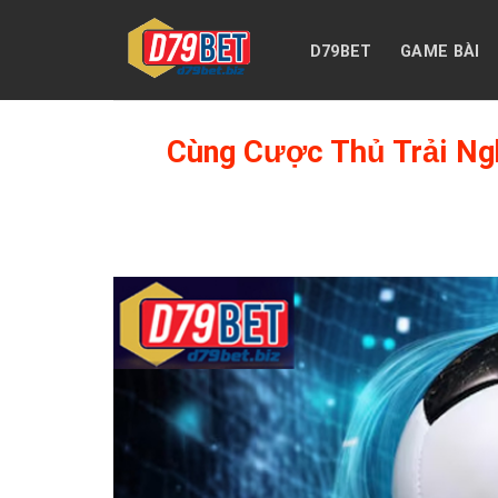
Chuyển
đến
D79BET
GAME BÀI
nội
dung
Cùng Cược Thủ Trải N