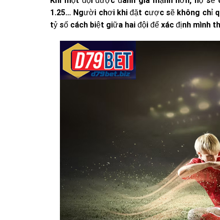
Khi một đội được đánh giá mạnh hơn, họ sẽ ch
1.25… Người chơi khi đặt cược sẽ không chỉ q
tỷ số cách biệt giữa hai đội để xác định mình t