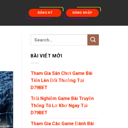
ĐĂNG KÝ
ĐĂNG NHẬP
BÀI VIẾT MỚI
Tham Gia Sân Chơi Game Bài
Tiến Lên Đổi Thưởng Tại
D79BET
Trải Nghiệm Game Bài Truyền
Thống Tú Lơ Khơ Ngay Tại
D79BET
Tham Gia Các Game Đánh Bài